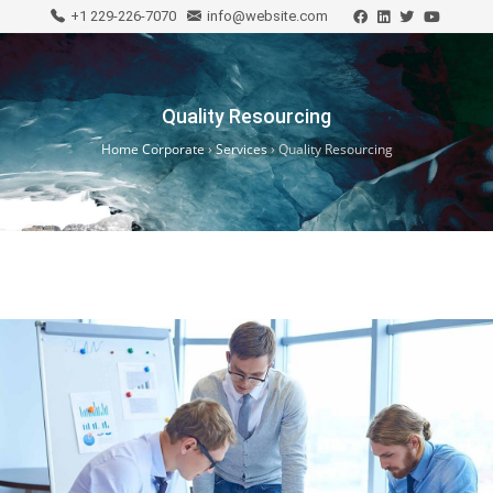
+1 229-226-7070
info@website.com
Quality Resourcing
Home Corporate
›
Services
›
Quality Resourcing