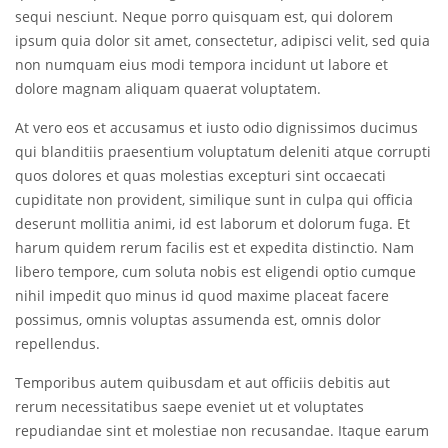
sequi nesciunt. Neque porro quisquam est, qui dolorem
ipsum quia dolor sit amet, consectetur, adipisci velit, sed quia
non numquam eius modi tempora incidunt ut labore et
dolore magnam aliquam quaerat voluptatem.
At vero eos et accusamus et iusto odio dignissimos ducimus
qui blanditiis praesentium voluptatum deleniti atque corrupti
quos dolores et quas molestias excepturi sint occaecati
cupiditate non provident, similique sunt in culpa qui officia
deserunt mollitia animi, id est laborum et dolorum fuga. Et
harum quidem rerum facilis est et expedita distinctio. Nam
libero tempore, cum soluta nobis est eligendi optio cumque
nihil impedit quo minus id quod maxime placeat facere
possimus, omnis voluptas assumenda est, omnis dolor
repellendus.
Temporibus autem quibusdam et aut officiis debitis aut
rerum necessitatibus saepe eveniet ut et voluptates
repudiandae sint et molestiae non recusandae. Itaque earum