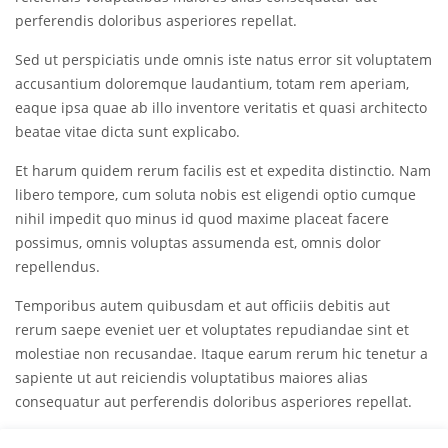
perferendis doloribus asperiores repellat.
Sed ut perspiciatis unde omnis iste natus error sit voluptatem
accusantium doloremque laudantium, totam rem aperiam,
eaque ipsa quae ab illo inventore veritatis et quasi architecto
beatae vitae dicta sunt explicabo.
Et harum quidem rerum facilis est et expedita distinctio. Nam
libero tempore, cum soluta nobis est eligendi optio cumque
nihil impedit quo minus id quod maxime placeat facere
possimus, omnis voluptas assumenda est, omnis dolor
repellendus.
Temporibus autem quibusdam et aut officiis debitis aut
rerum saepe eveniet uer et voluptates repudiandae sint et
molestiae non recusandae. Itaque earum rerum hic tenetur a
sapiente ut aut reiciendis voluptatibus maiores alias
consequatur aut perferendis doloribus asperiores repellat.