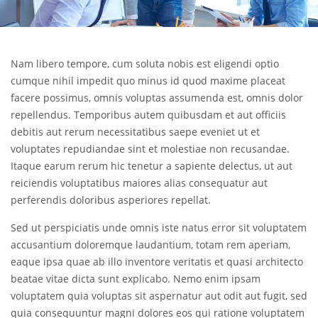
Nam libero tempore, cum soluta nobis est eligendi optio
cumque nihil impedit quo minus id quod maxime placeat
facere possimus, omnis voluptas assumenda est, omnis dolor
repellendus. Temporibus autem quibusdam et aut officiis
debitis aut rerum necessitatibus saepe eveniet ut et
voluptates repudiandae sint et molestiae non recusandae.
Itaque earum rerum hic tenetur a sapiente delectus, ut aut
reiciendis voluptatibus maiores alias consequatur aut
perferendis doloribus asperiores repellat.
Sed ut perspiciatis unde omnis iste natus error sit voluptatem
accusantium doloremque laudantium, totam rem aperiam,
eaque ipsa quae ab illo inventore veritatis et quasi architecto
beatae vitae dicta sunt explicabo. Nemo enim ipsam
voluptatem quia voluptas sit aspernatur aut odit aut fugit, sed
quia consequuntur magni dolores eos qui ratione voluptatem