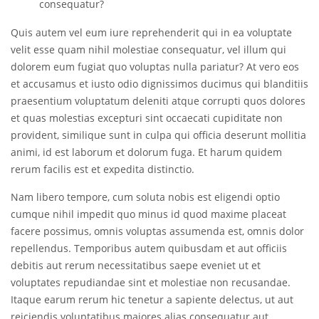
consequatur?
Quis autem vel eum iure reprehenderit qui in ea voluptate
velit esse quam nihil molestiae consequatur, vel illum qui
dolorem eum fugiat quo voluptas nulla pariatur? At vero eos
et accusamus et iusto odio dignissimos ducimus qui blanditiis
praesentium voluptatum deleniti atque corrupti quos dolores
et quas molestias excepturi sint occaecati cupiditate non
provident, similique sunt in culpa qui officia deserunt mollitia
animi, id est laborum et dolorum fuga. Et harum quidem
rerum facilis est et expedita distinctio.
Nam libero tempore, cum soluta nobis est eligendi optio
cumque nihil impedit quo minus id quod maxime placeat
facere possimus, omnis voluptas assumenda est, omnis dolor
repellendus. Temporibus autem quibusdam et aut officiis
debitis aut rerum necessitatibus saepe eveniet ut et
voluptates repudiandae sint et molestiae non recusandae.
Itaque earum rerum hic tenetur a sapiente delectus, ut aut
reiciendis voluptatibus maiores alias consequatur aut